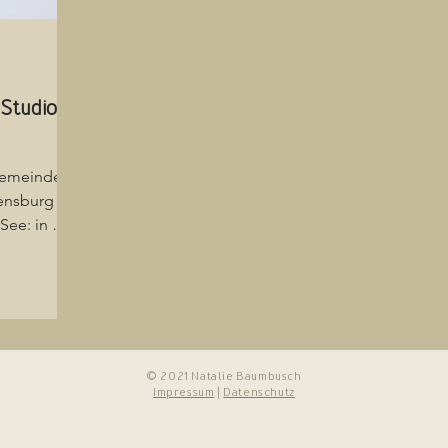
-Studio
Gemeinden,
vensburg
See: in die
© 2021 Natalie Baumbusch
Impressum
|
Datenschutz